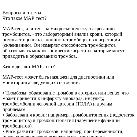
Вопросы и ответы
Что такое МАР-тест?
МАР-тест, или тест на микроскопическую агрегацию
тромбоцитов, - это лабораторный анализ крови, который
помогает оценить склонность тромбоцитов к агрегации
(склеиванию). Он измеряет способность тромбоцитов
образовывать микроскопические агрегаты, которые могут
приводить к образованию тромбов.
Зачем делают МАР-тест?
МАР-тест может быть назначен для диагностики или
мониторинга следующих состояний:
• Тромбозы: образование тромбов в артериях или венах, что
может привести к инфаркту миокарда, инсульту,
тромбоэмболии легочной артерии (ТЭЛА) и другим
проблемам.
• Заболевания крови: например, тромбоцитопения (недостаток
тромбоцитов) и тромбоцитопатия (нарушение функции
тромбоцитов).
• Риск развития тромбозов: например, при беременности,
после хирургических вмешательств, при приеме