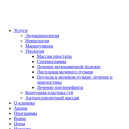
Услуги
Эндокринология
Неврология
Манипуляции
Урология
Массаж простаты
Спермограмма
Лечение мочекаменной болезни
Дисплазия мочевого пузыря
Опухоль в мочевом пузыре: лечение и
диагностика
Лечение пиелонефрита
Контурная пластика губ
Антицеллюлитный массаж
О клинике
Акции
Программы
Врачи
Цены
Новости