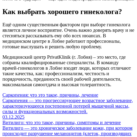
Как выбрать хорошего гинеколога?
Ещё одним существенным фактором при выборе гинеколога
является личное восприятие. Очень важно доверять врачу и не
стесняться рассказывать ему обо всех нюансах. В
медицинском центре в Лобне работают профессионалы,
готовые выслушать и решить любую проблему.
Медицинский центр PrivatKlinik (г. Лобня) – это место, где
собраны квалифицированные специалисты. В команду
врачей-гинекологов в Лобне входят люди, которых отличают
такие качества, как: профессионализм, честность и
порядочность, преданность своей рабочей деятельности,
максимальная самоотдача и высокая толерантность.
Саркопения: что это такое, причины, лечение
Саркопения — это прогрессирующее возрастное заболевание,
характеризующееся постепенной потерей мышечной массы,
силы и функциональных возможностей.
03.12.2025
Витилиго: что это такое, причины, симптомы и лечение
Витилиго — это хроническое заболевание кожи, при котором
происходит разрушение меланоцитов (клеток, производящих