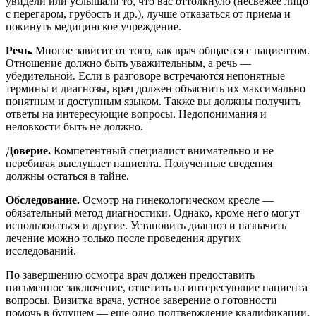
увидели или услышали то, что вас оттолкнуло (несвежее лицо
с перегаром, грубость и др.), лучше отказаться от приема и
покинуть медицинское учреждение.
Речь.
Многое зависит от того, как врач общается с пациентом.
Отношение должно быть уважительным, а речь —
убедительной. Если в разговоре встречаются непонятные
термины и диагнозы, врач должен объяснить их максимально
понятным и доступным языком. Также вы должны получить
ответы на интересующие вопросы. Недопонимания и
неловкости быть не должно.
Доверие.
Компетентный специалист внимательно и не
перебивая выслушает пациента. Полученные сведения
должны остаться в тайне.
Обследование.
Осмотр на гинекологическом кресле —
обязательный метод диагностики. Однако, кроме него могут
использоваться и другие. Установить диагноз и назначить
лечение можно только после проведения других
исследований.
По завершению осмотра врач должен предоставить
письменное заключение, ответить на интересующие пациента
вопросы. Визитка врача, устное заверение о готовности
помочь в будущем — еще одно подтверждение квалификации.