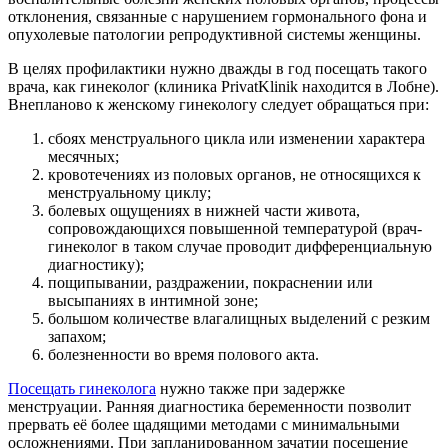
отклонения, связанные с нарушением гормонального фона и
опухолевые патологии репродуктивной системы женщины.
В целях профилактики нужно дважды в год посещать такого
врача, как гинеколог (клиника
PrivatKlinik
находится в Лобне).
Внепланово к женскому гинекологу следует обращаться при:
сбоях менструального цикла или изменении характера
месячных;
кровотечениях из половых органов, не относящихся к
менструальному циклу;
болевых ощущениях в нижней части живота,
сопровождающихся повышенной температурой (врач-
гинеколог в таком случае проводит дифференциальную
диагностику);
пощипывании, раздражении, покраснении или
высыпаниях в интимной зоне;
большом количестве влагалищных выделений с резким
запахом;
болезненности во время полового акта.
Посещать гинеколога
нужно также при задержке
менструации. Ранняя диагностика беременности позволит
прервать её более щадящими методами с минимальными
осложнениями. При запланированном зачатии посещение