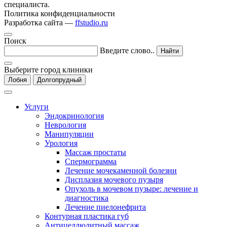
специалиста.
Политика конфиденциальности
Разработка сайта —
ffstudio.ru
Поиск
Введите слово..
Найти
Выберите город клиники
Лобня
Долгопрудный
Услуги
Эндокринология
Неврология
Манипуляции
Урология
Массаж простаты
Спермограмма
Лечение мочекаменной болезни
Дисплазия мочевого пузыря
Опухоль в мочевом пузыре: лечение и
диагностика
Лечение пиелонефрита
Контурная пластика губ
Антицеллюлитный массаж