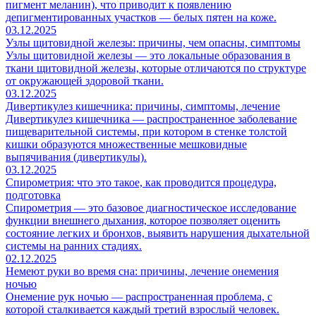
пигмент меланин), что приводит к появлению
депигментированных участков — белых пятен на коже.
03.12.2025
Узлы щитовидной железы: причины, чем опасны, симптомы
Узлы щитовидной железы — это локальные образования в
ткани щитовидной железы, которые отличаются по структуре
от окружающей здоровой ткани.
03.12.2025
Дивертикулез кишечника: причины, симптомы, лечение
Дивертикулез кишечника — распространенное заболевание
пищеварительной системы, при котором в стенке толстой
кишки образуются множественные мешковидные
выпячивания (дивертикулы).
03.12.2025
Спирометрия: что это такое, как проводится процедура,
подготовка
Спирометрия — это базовое диагностическое исследование
функции внешнего дыхания, которое позволяет оценить
состояние легких и бронхов, выявить нарушения дыхательной
системы на ранних стадиях.
02.12.2025
Немеют руки во время сна: причины, лечение онемения
ночью
Онемение рук ночью — распространенная проблема, с
которой сталкивается каждый третий взрослый человек.