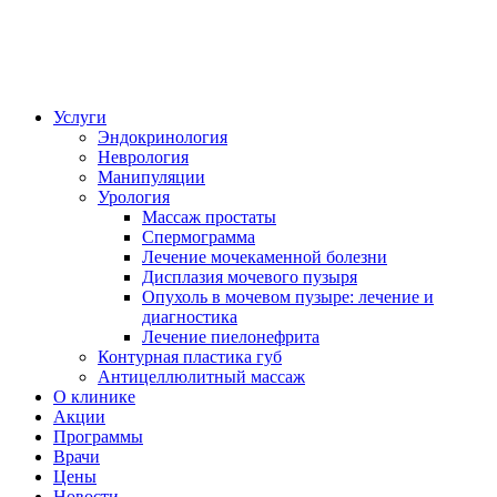
Услуги
Эндокринология
Неврология
Манипуляции
Урология
Массаж простаты
Спермограмма
Лечение мочекаменной болезни
Дисплазия мочевого пузыря
Опухоль в мочевом пузыре: лечение и
диагностика
Лечение пиелонефрита
Контурная пластика губ
Антицеллюлитный массаж
О клинике
Акции
Программы
Врачи
Цены
Новости