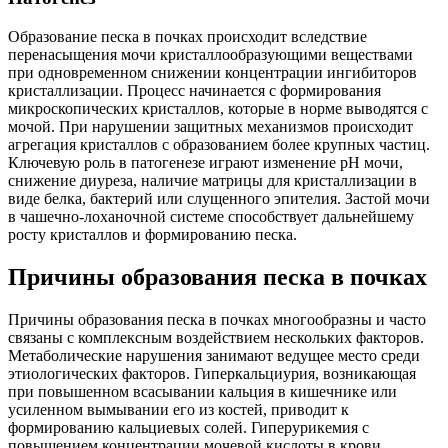
Образование песка в почках происходит вследствие
перенасыщения мочи кристаллообразующими веществами
при одновременном снижении концентрации ингибиторов
кристаллизации. Процесс начинается с формирования
микроскопических кристаллов, которые в норме выводятся с
мочой. При нарушении защитных механизмов происходит
агрегация кристаллов с образованием более крупных частиц.
Ключевую роль в патогенезе играют изменение рН мочи,
снижение диуреза, наличие матрицы для кристаллизации в
виде белка, бактерий или слущенного эпителия. Застой мочи
в чашечно-лоханочной системе способствует дальнейшему
росту кристаллов и формированию песка.
Причины образования песка в почках
Причины образования песка в почках многообразны и часто
связаны с комплексным воздействием нескольких факторов.
Метаболические нарушения занимают ведущее место среди
этиологических факторов. Гиперкальциурия, возникающая
при повышенном всасывании кальция в кишечнике или
усиленном вымывании его из костей, приводит к
формированию кальциевых солей. Гиперурикемия с
повышением концентрации мочевой кислоты в крови