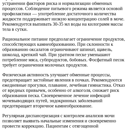
устранении факторов риска и нормализации обменных
процессов. Соблюдение питьевого режима является основой
профилактики — употребление достаточного количества
жидкости поддерживает низкую концентрацию солей в моче.
Рекомендуется выпивать 30-35 мл воды на килограмм массы
тела в сутки.
Рациональное питание предполагает ограничение продуктов,
способствующих камнеобразованию. При склонности к
образованию оксалатов ограничивают шпинат, щавель,
шоколад, крепкий чай. При уратном песке уменьшают
потребление мяса, субпродуктов, бобовых. Фосфатный песок
требует ограничения молочных продуктов.
Физическая активность улучшает обменные процессы,
предотвращает застойные явления в почках. Рекомендуются
ежедневные прогулки, плавание, лечебная гимнастика. Отказ
от вредных привычек, особенно от алкоголя, снижает риск
образования песка. Своевременное лечение инфекций
мочевыводящих путей, эндокринных заболеваний
предотвращает вторичное камнеобразование.
Регулярная диспансеризация с контролем анализов мочи
позволяет выявить начальные изменения и своевременно
провести коррекцию. Пациентам с отягощенной