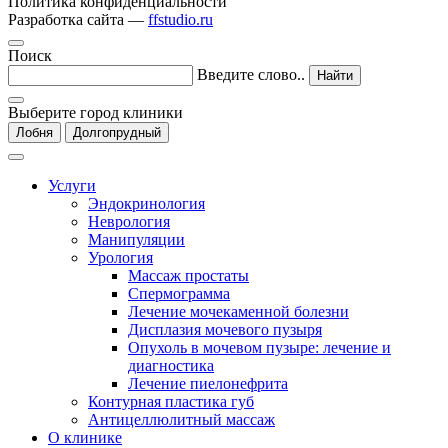
Политика конфиденциальности
Разработка сайта —
ffstudio.ru
Поиск
Введите слово..
Найти
Выберите город клиники
Лобня
Долгопрудный
Услуги
Эндокринология
Неврология
Манипуляции
Урология
Массаж простаты
Спермограмма
Лечение мочекаменной болезни
Дисплазия мочевого пузыря
Опухоль в мочевом пузыре: лечение и
диагностика
Лечение пиелонефрита
Контурная пластика губ
Антицеллюлитный массаж
О клинике