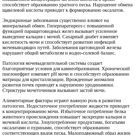
способствует образованию уратного песка. Нарушение обмена
щавелевой кислоты приводит к формированию оксалатов.
Эндокринные заболевания существенно влияют на
минеральный обмен. Гиперпаратиреоз с повышенной
функцией паращитовидных желез вызывает усиленное
выведение кальция с мочой. Сахарный диабет изменяет
кислотность мочи и способствует развитию инфекций
мочевыводящих путей. Заболевания щитовидной железы
нарушают общий метаболизм и водно-солевой баланс.
Патология мочевыделительной системы создает
благоприятные условия для камнеобразования. Хронический
пиелонефрит изменяет рН мочи и способствует образованию
матрицы для кристаллизации. Врожденные аномалии
развития почек приводят к нарушению уродинамики.
Стриктуры мочеточников вызывают застой мочи.
Алиментарные факторы играют важную роль в развитии
патологии. Недостаточное употребление жидкости приводит
к концентрированию мочи. Избыточное потребление белка
животного происхождения повышает экскрецию кальция и
мочевой кислоты. Злоупотребление продуктами, богатыми
оксалатами и пуринами, способствует образованию
соответствующих видов песка. Малоподвижный образ жизни