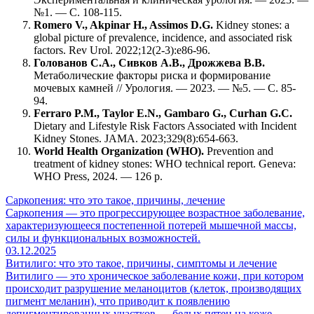
№1. — С. 108-115.
Romero V., Akpinar H., Assimos D.G.
Kidney stones: a
global picture of prevalence, incidence, and associated risk
factors. Rev Urol. 2022;12(2-3):e86-96.
Голованов С.А., Сивков А.В., Дрожжева В.В.
Метаболические факторы риска и формирование
мочевых камней // Урология. — 2023. — №5. — С. 85-
94.
Ferraro P.M., Taylor E.N., Gambaro G., Curhan G.C.
Dietary and Lifestyle Risk Factors Associated with Incident
Kidney Stones. JAMA. 2023;329(8):654-663.
World Health Organization (WHO).
Prevention and
treatment of kidney stones: WHO technical report. Geneva:
WHO Press, 2024. — 126 p.
Саркопения: что это такое, причины, лечение
Саркопения — это прогрессирующее возрастное заболевание,
характеризующееся постепенной потерей мышечной массы,
силы и функциональных возможностей.
03.12.2025
Витилиго: что это такое, причины, симптомы и лечение
Витилиго — это хроническое заболевание кожи, при котором
происходит разрушение меланоцитов (клеток, производящих
пигмент меланин), что приводит к появлению
депигментированных участков — белых пятен на коже.