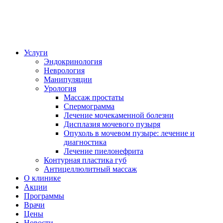
Услуги
Эндокринология
Неврология
Манипуляции
Урология
Массаж простаты
Спермограмма
Лечение мочекаменной болезни
Дисплазия мочевого пузыря
Опухоль в мочевом пузыре: лечение и
диагностика
Лечение пиелонефрита
Контурная пластика губ
Антицеллюлитный массаж
О клинике
Акции
Программы
Врачи
Цены
Новости