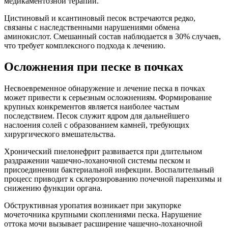
медикаментозной терапии.
Цистиновый и ксантиновый песок встречаются редко,
связаны с наследственными нарушениями обмена
аминокислот. Смешанный состав наблюдается в 30% случаев,
что требует комплексного подхода к лечению.
Осложнения при песке в почках
Несвоевременное обнаружение и лечение песка в почках
может привести к серьезным осложнениям. Формирование
крупных конкрементов является наиболее частым
последствием. Песок служит ядром для дальнейшего
наслоения солей с образованием камней, требующих
хирургического вмешательства.
Хронический пиелонефрит развивается при длительном
раздражении чашечно-лоханочной системы песком и
присоединении бактериальной инфекции. Воспалительный
процесс приводит к склерозированию почечной паренхимы и
снижению функции органа.
Обструктивная уропатия возникает при закупорке
мочеточника крупными скоплениями песка. Нарушение
оттока мочи вызывает расширение чашечно-лоханочной