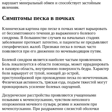
нарушает минеральный обмен и способствует застойным
явлениям.
Симптомы песка в почках
Клиническая картина при песке в почках может варьировать
от бессимптомного течения до выраженного болевого
синдрома. В большинстве случаев на начальных стадиях
заболевание протекает латентно, и пациенты не предъявляют
специфических жалоб. Признаки песка в почках часто
появляются при его движении по мочевыводящим путям.
Болевой синдром является наиболее частым проявлением.
Боль локализуется в области поясницы, может иррадиировать
в паховую область, внутреннюю поверхность бедра. Характер
боли варьирует от тупой, ноющей до острой,
приступообразной при прохождении песка по мочеточникам.
Физическая активность, тряская езда, подъем тяжестей могут
провоцировать усиление болевых ощущений.
Дизурические расстройства проявляются учащенными
позывами к мочеиспусканию, чувством неполного
опорожнения мочевого пузыря, резями и жжением при
мочеиспускании. При раздражении слизистой оболочки