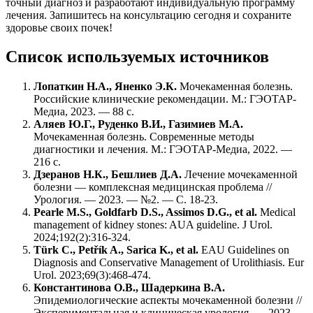
точный диагноз и разработают индивидуальную программу
лечения. Запишитесь на консультацию сегодня и сохраните
здоровье своих почек!
Список используемых источников
Лопаткин Н.А., Яненко Э.К.
Мочекаменная болезнь.
Российские клинические рекомендации. М.: ГЭОТАР-
Медиа, 2023. — 88 с.
Аляев Ю.Г., Руденко В.И., Газимиев М.А.
Мочекаменная болезнь. Современные методы
диагностики и лечения. М.: ГЭОТАР-Медиа, 2022. —
216 с.
Дзеранов Н.К., Бешлиев Д.А.
Лечение мочекаменной
болезни — комплексная медицинская проблема //
Урология. — 2023. — №2. — С. 18-23.
Pearle M.S., Goldfarb D.S., Assimos D.G., et al.
Medical
management of kidney stones: AUA guideline. J Urol.
2024;192(2):316-324.
Türk C., Petřík A., Sarica K., et al.
EAU Guidelines on
Diagnosis and Conservative Management of Urolithiasis. Eur
Urol. 2023;69(3):468-474.
Константинова О.В., Шадеркина В.А.
Эпидемиологические аспекты мочекаменной болезни //
Экспериментальная и клиническая урология. — 2023. —