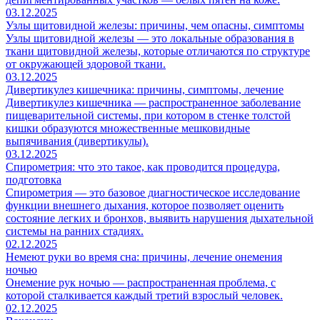
03.12.2025
Узлы щитовидной железы: причины, чем опасны, симптомы
Узлы щитовидной железы — это локальные образования в
ткани щитовидной железы, которые отличаются по структуре
от окружающей здоровой ткани.
03.12.2025
Дивертикулез кишечника: причины, симптомы, лечение
Дивертикулез кишечника — распространенное заболевание
пищеварительной системы, при котором в стенке толстой
кишки образуются множественные мешковидные
выпячивания (дивертикулы).
03.12.2025
Спирометрия: что это такое, как проводится процедура,
подготовка
Спирометрия — это базовое диагностическое исследование
функции внешнего дыхания, которое позволяет оценить
состояние легких и бронхов, выявить нарушения дыхательной
системы на ранних стадиях.
02.12.2025
Немеют руки во время сна: причины, лечение онемения
ночью
Онемение рук ночью — распространенная проблема, с
которой сталкивается каждый третий взрослый человек.
02.12.2025