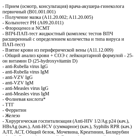
- Прием (осмотр, консультация) врача-акушера-гинеколога
первичный (B01.001.001)
- Получение мазка (A11.20.002; A11.20.005)
- Кольпотест PH (A09.20.011)
- Флороценоз и NCMT
- ВПЧ-ПАП-тест жидкостный (комплекс тестов ВПЧ
расширенный с определением количества и типа вируса и
ПАП-тест)
- Взятие крови из периферической вены (A11.12.009)
- Общий анализ крови + СОЭ с лейкоцитарной формулой - 25-
он витамин D (25-hydroxyvitamin D)
- anti-Rubella virus IgG
- anti-Rubella virus IgM
- anti-VZV IgG
- anti-VZV IgM
- anti-Measles virus IgG
- anti-Measles virus IgM
- Фолиевая кислота*
- ТТГ
- Ферритин
- Железо
- Хирургическая госпитализация (Anti-HIV 1/2/Ag p24 (кач.),
HBsAg (кач.), Anti-HCV (суммарное) (кач.), Syphilis RPR (кач.)
АЛТ, АСТ, Общий белок, Мочевина, Креатинин, Билирубин