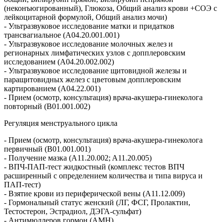
(неконъюгированный), Глюкоза, Общий анализ крови +СОЭ с
лейкоцитарной формулой, Общий анализ мочи)
- Ультразвуковое исследование матки и придатков
трансвагиальное (A04.20.001.001)
- Ультразвуковое исследование молочных желез и
регионарных лимфатических узлов с допплеровским
исследованием (A04.20.002.002)
- Ультразвуковое исследование щитовидной железы и
паращитовидных желез с цветовым допплеровским
картированием (A04.22.001)
- Прием (осмотр, консультация) врача-акушера-гинеколога
повторный (B01.001.002)
Регуляция менструального цикла
- Прием (осмотр, консультация) врача-акушера-гинеколога
первичный (B01.001.001)
- Получение мазка (A11.20.002; A11.20.005)
- ВПЧ-ПАП-тест жидкостный (комплекс тестов ВПЧ
расширенный с определением количества и типа вируса и
ПАП-тест)
- Взятие крови из периферической вены (A11.12.009)
- Гормональный статус женский (ЛГ, ФСГ, Пролактин,
Тестостерон, Эстрадиол, ДЭГА-сульфат)
- Антимюллеров гормон (АМH)