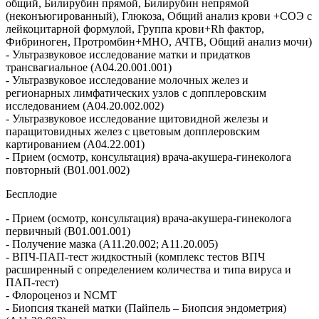
общий, Билирубин прямой, Билирубин непрямой
(неконъюгированный), Глюкоза, Общий анализ крови +СОЭ с
лейкоцитарной формулой, Группа крови+Rh фактор,
Фибриноген, Протромбин+МНО, АЧТВ, Общий анализ мочи)
- Ультразвуковое исследование матки и придатков
трансвагиальное (A04.20.001.001)
- Ультразвуковое исследование молочных желез и
регионарных лимфатических узлов с допплеровским
исследованием (A04.20.002.002)
- Ультразвуковое исследование щитовидной железы и
паращитовидных желез с цветовым допплеровским
картированием (A04.22.001)
- Прием (осмотр, консультация) врача-акушера-гинеколога
повторный (B01.001.002)
Бесплодие
- Прием (осмотр, консультация) врача-акушера-гинеколога
первичный (B01.001.001)
- Получение мазка (A11.20.002; A11.20.005)
- ВПЧ-ПАП-тест жидкостный (комплекс тестов ВПЧ
расширенный с определением количества и типа вируса и
ПАП-тест)
- Флороценоз и NCMT
- Биопсия тканей матки (Пайпель – Биопсия эндометрия)