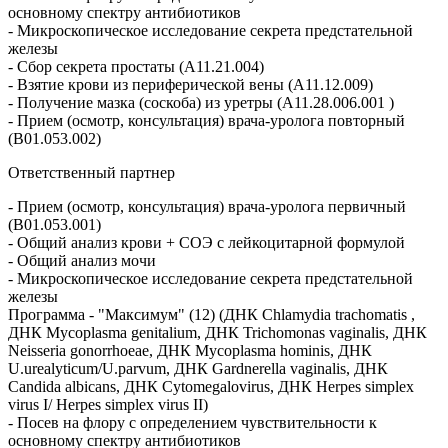
основному спектру антибиотиков
- Микроскопическое исследование секрета предстательной
железы
- Сбор секрета простаты (A11.21.004)
- Взятие крови из периферической вены (A11.12.009)
- Получение мазка (соскоба) из уретры (A11.28.006.001 )
- Прием (осмотр, консультация) врача-уролога повторный
(B01.053.002)
Ответственный партнер
- Прием (осмотр, консультация) врача-уролога первичный
(B01.053.001)
- Общий анализ крови + СОЭ с лейкоцитарной формулой
- Общий анализ мочи
- Микроскопическое исследование секрета предстательной
железы
Программа - "Максимум" (12) (ДНК Chlamydia trachomatis ,
ДНК Mycoplasma genitalium, ДНК Trichomonas vaginalis, ДНК
Neisseria gonorrhoeae, ДНК Mycoplasma hominis, ДНК
U.urealyticum/U.parvum, ДНК Gardnerella vaginalis, ДНК
Candida albicans, ДНК Cytomegalovirus, ДНК Herpes simplex
virus I/ Herpes simplex virus II)
- Посев нa флору c определением чувствительности к
основному спектру антибиотиков