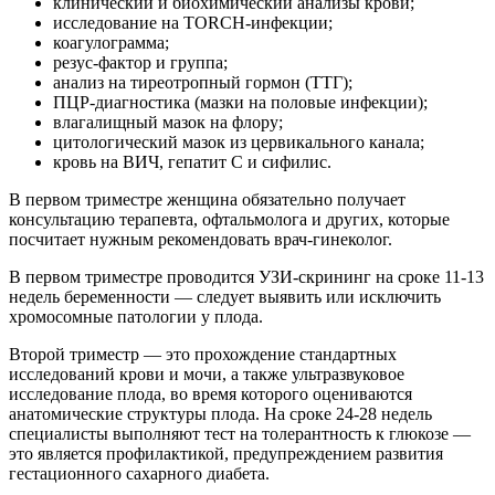
клинический и биохимический анализы крови;
исследование на TORCH-инфекции;
коагулограмма;
резус-фактор и группа;
анализ на тиреотропный гормон (ТТГ);
ПЦР-диагностика (мазки на половые инфекции);
влагалищный мазок на флору;
цитологический мазок из цервикального канала;
кровь на ВИЧ, гепатит С и сифилис.
В первом триместре женщина обязательно получает
консультацию терапевта, офтальмолога и других, которые
посчитает нужным рекомендовать врач-гинеколог.
В первом триместре проводится УЗИ-скрининг на сроке 11-13
недель беременности — следует выявить или исключить
хромосомные патологии у плода.
Второй триместр — это прохождение стандартных
исследований крови и мочи, а также ультразвуковое
исследование плода, во время которого оцениваются
анатомические структуры плода. На сроке 24-28 недель
специалисты выполняют тест на толерантность к глюкозе —
это является профилактикой, предупреждением развития
гестационного сахарного диабета.