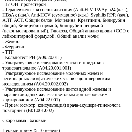
- 17-ОН -прогестерон
- Терапевтическая госпитализация (Anti-HIV 1/2/Ag p24 (кач.),
HBsAg (кач.), Anti-HCV (суммарное) (кач.), Syphilis RPR (кач.),
АЛТ, АСТ, Общий белок, Мочевина, Креатинин, Билирубин
общий, Билирубин прямой, Билирубин непрямой
(неконъюгированный), Глюкоза, Общий анализ крови +СОЭ с
лейкоцитарной формулой, Общий анализ мочи)
- Железо
- Ферритин
- ТТГ
- Кольпотест PH (A09.20.011)
- Ультразвуковое исследование матки и придатков
трансвагиальное (A04.20.001.001)
- Ультразвуковое исследование молочных желез и
регионарных лимфатических узлов с допплеровским
исследованием (A04.20.002.002)
- Ультразвуковое исследование щитовидной железы и
паращитовидных желез с цветовым допплеровским
картированием (A04.22.001)
- Прием (осмотр, консультация) врача-акушера-гинеколога
повторный (B01.001.002)
Скоро мама - базовый
Первый прием (5-10 недель)