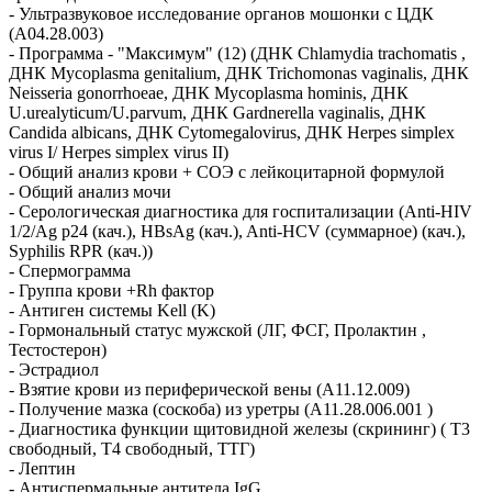
- Ультразвуковое исследование органов мошонки с ЦДК
(A04.28.003)
- Программа - "Максимум" (12) (ДНК Chlamydia trachomatis ,
ДНК Mycoplasma genitalium, ДНК Trichomonas vaginalis, ДНК
Neisseria gonorrhoeae, ДНК Mycoplasma hominis, ДНК
U.urealyticum/U.parvum, ДНК Gardnerella vaginalis, ДНК
Candida albicans, ДНК Cytomegalovirus, ДНК Herpes simplex
virus I/ Herpes simplex virus II)
- Общий анализ крови + СОЭ с лейкоцитарной формулой
- Общий анализ мочи
- Серологическая диагностика для госпитализации (Anti-HIV
1/2/Ag p24 (кач.), HBsAg (кач.), Anti-HCV (суммарное) (кач.),
Syphilis RPR (кач.))
- Спермограмма
- Группа крови +Rh фактор
- Антиген системы Kell (K)
- Гормональный статус мужской (ЛГ, ФСГ, Пролактин ,
Тестостерон)
- Эстрадиол
- Взятие крови из периферической вены (A11.12.009)
- Получение мазка (соскоба) из уретры (A11.28.006.001 )
- Диагностика функции щитовидной железы (скрининг) ( Т3
свободный, Т4 свободный, ТТГ)
- Лептин
- Антиспермальные антитела IgG