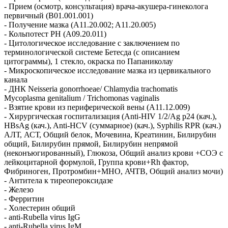
- Прием (осмотр, консультация) врача-акушера-гинеколога
первичный (B01.001.001)
- Получение мазка (A11.20.002; A11.20.005)
- Кольпотест PH (A09.20.011)
- Цитологическое исследование с заключением по
терминологической системе Бетесда (с описанием
цитограммы), 1 стекло, окраска по Папаниколау
- Микроскопическое исследование мазка из цервикального
канала
- ДНК Neisseria gonorrhoeae/ Chlamydia trachomatis
Mycoplasma genitalium / Trichomonas vaginalis
- Взятие крови из периферической вены (A11.12.009)
- Хирургическая госпитализация (Anti-HIV 1/2/Ag p24 (кач.),
HBsAg (кач.), Anti-HCV (суммарное) (кач.), Syphilis RPR (кач.)
АЛТ, АСТ, Общий белок, Мочевина, Креатинин, Билирубин
общий, Билирубин прямой, Билирубин непрямой
(неконъюгированный), Глюкоза, Общий анализ крови +СОЭ с
лейкоцитарной формулой, Группа крови+Rh фактор,
Фибриноген, Протромбин+МНО, АЧТВ, Общий анализ мочи)
- Антитела к тиреопероксидазе
- Железо
- Ферритин
- Холестерин общий
- anti-Rubella virus IgG
- anti-Rubella virus IgM