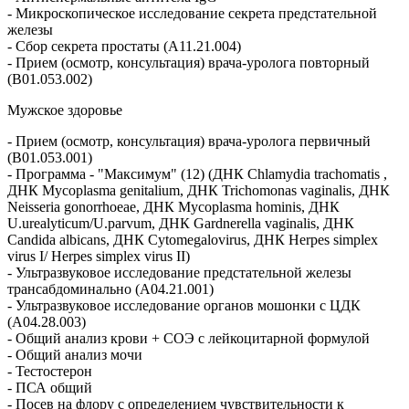
- Микроскопическое исследование секрета предстательной
железы
- Сбор секрета простаты (A11.21.004)
- Прием (осмотр, консультация) врача-уролога повторный
(B01.053.002)
Мужское здоровье
- Прием (осмотр, консультация) врача-уролога первичный
(B01.053.001)
- Программа - "Максимум" (12) (ДНК Chlamydia trachomatis ,
ДНК Mycoplasma genitalium, ДНК Trichomonas vaginalis, ДНК
Neisseria gonorrhoeae, ДНК Mycoplasma hominis, ДНК
U.urealyticum/U.parvum, ДНК Gardnerella vaginalis, ДНК
Candida albicans, ДНК Cytomegalovirus, ДНК Herpes simplex
virus I/ Herpes simplex virus II)
- Ультразвуковое исследование предстательной железы
трансабдоминально (A04.21.001)
- Ультразвуковое исследование органов мошонки с ЦДК
(A04.28.003)
- Общий анализ крови + СОЭ с лейкоцитарной формулой
- Общий анализ мочи
- Тестостерон
- ПСА общий
- Посев нa флору c определением чувствительности к