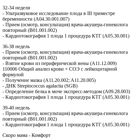
32-34 недели
- Ультразвуковое исследование плода в III триместре
беременности (А04.30.001.007)
- Прием (осмотр, консультация) врача-акушера-гинеколога
повторный (B01.001.002)
- Кардиотокография 1 плода 1 процедура КТГ (A05.30.001)
36-38 недель
- Прием (осмотр, консультация) врача-акушера-гинеколога
повторный (B01.001.002)
- Взятие крови из периферической вены (A11.12.009)
110006 Общий анализ крови + СОЭ с лейкоцитарной
формулой
- Получение мазка (A11.20.002; A11.20.005)
- ДНК Streptococcus agalactia (SGB)
- Определение белка в моче экспресс-методом (A09.28.003)
- Кардиотокография 1 плода 1 процедура КТГ (A05.30.001)
39-40 недель
- Прием (осмотр, консультация) врача-акушера-гинеколога
повторный (B01.001.002)
- Кардиотокография 1 плода 1 процедура КТГ (A05.30.001)
Скоро мама - Комфорт