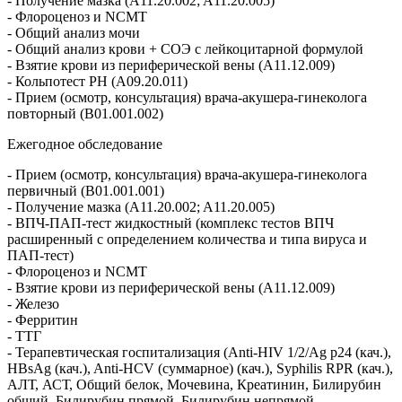
- Получение мазка (A11.20.002; A11.20.005)
- Флороценоз и NCMT
- Общий анализ мочи
- Общий анализ крови + СОЭ с лейкоцитарной формулой
- Взятие крови из периферической вены (A11.12.009)
- Кольпотест PH (A09.20.011)
- Прием (осмотр, консультация) врача-акушера-гинеколога
повторный (B01.001.002)
Ежегодное обследование
- Прием (осмотр, консультация) врача-акушера-гинеколога
первичный (B01.001.001)
- Получение мазка (A11.20.002; A11.20.005)
- ВПЧ-ПАП-тест жидкостный (комплекс тестов ВПЧ
расширенный с определением количества и типа вируса и
ПАП-тест)
- Флороценоз и NCMT
- Взятие крови из периферической вены (A11.12.009)
- Железо
- Ферритин
- ТТГ
- Терапевтическая госпитализация (Anti-HIV 1/2/Ag p24 (кач.),
HBsAg (кач.), Anti-HCV (суммарное) (кач.), Syphilis RPR (кач.),
АЛТ, АСТ, Общий белок, Мочевина, Креатинин, Билирубин
общий, Билирубин прямой, Билирубин непрямой