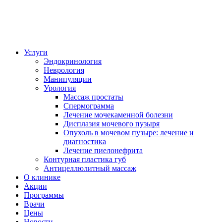
Услуги
Эндокринология
Неврология
Манипуляции
Урология
Массаж простаты
Спермограмма
Лечение мочекаменной болезни
Дисплазия мочевого пузыря
Опухоль в мочевом пузыре: лечение и
диагностика
Лечение пиелонефрита
Контурная пластика губ
Антицеллюлитный массаж
О клинике
Акции
Программы
Врачи
Цены
Новости