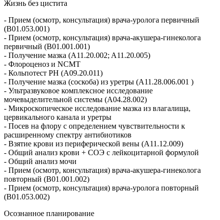
Жизнь без цистита
- Прием (осмотр, консультация) врача-уролога первичный
(B01.053.001)
- Прием (осмотр, консультация) врача-акушера-гинеколога
первичный (B01.001.001)
- Получение мазка (A11.20.002; A11.20.005)
- Флороценоз и NCMT
- Кольпотест PH (A09.20.011)
- Получение мазка (соскоба) из уретры (A11.28.006.001 )
- Ультразвуковое комплексное исследование
мочевыделительной системы (A04.28.002)
- Микроскопическое исследование мазка из влагалища,
цервикального канала и уретры
- Посев нa флору c определением чувствительности к
расширенному спектру антибиотиков
- Взятие крови из периферической вены (A11.12.009)
- Общий анализ крови + СОЭ с лейкоцитарной формулой
- Общий анализ мочи
- Прием (осмотр, консультация) врача-акушера-гинеколога
повторный (B01.001.002)
- Прием (осмотр, консультация) врача-уролога повторный
(B01.053.002)
Осознанное планирование