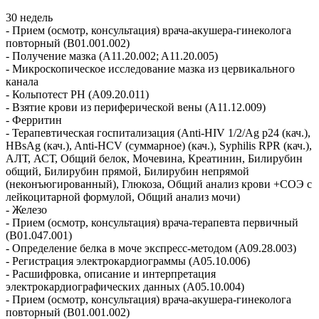
30 недель
- Прием (осмотр, консультация) врача-акушера-гинеколога
повторный (B01.001.002)
- Получение мазка (A11.20.002; A11.20.005)
- Микроскопическое исследование мазка из цервикального
канала
- Кольпотест PH (A09.20.011)
- Взятие крови из периферической вены (A11.12.009)
- Ферритин
- Терапевтическая госпитализация (Anti-HIV 1/2/Ag p24 (кач.),
HBsAg (кач.), Anti-HCV (суммарное) (кач.), Syphilis RPR (кач.),
АЛТ, АСТ, Общий белок, Мочевина, Креатинин, Билирубин
общий, Билирубин прямой, Билирубин непрямой
(неконъюгированный), Глюкоза, Общий анализ крови +СОЭ с
лейкоцитарной формулой, Общий анализ мочи)
- Железо
- Прием (осмотр, консультация) врача-терапевта первичный
(B01.047.001)
- Определение белка в моче экспресс-методом (A09.28.003)
- Регистрация электрокардиограммы (A05.10.006)
- Расшифровка, описание и интерпретация
электрокардиографических данных (A05.10.004)
- Прием (осмотр, консультация) врача-акушера-гинеколога
повторный (B01.001.002)