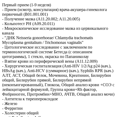
Первый прием (1-9 неделя)
- Прием (осмотр, консультация) врача-акушера-гинеколога
первичный (B01.001.001)
- Получение мазка (A11.20.002; A11.20.005)
- Кольпотест PH (A09.20.011)
- Микроскопическое исследование мазка из цервикального
канала
- "ДНК Neisseria gonorrhoeae/ Chlamydia trachomatis
Mycoplasma genitalium / Trichomonas vaginalis"
- Цитологическое исследование с заключением по
терминологической системе Бетесда (с описанием
цитограммы), 1 стекло, окраска по Папаниколау
- Взятие крови из периферической вены (A11.12.009)
- Хирургическая госпитализация (Anti-HIV 1/2/Ag p24 (кач.),
HBsAg (кач.), Anti-HCV (суммарное) (кач.), Syphilis RPR (кач.)
АЛТ, АСТ, Общий белок, Мочевина, Креатинин, Билирубин
общий, Билирубин прямой, Билирубин непрямой
(неконъюгированный), Глюкоза, Общий анализ крови +СОЭ с
лейкоцитарной формулой, Группа крови+Rh фактор,
Фибриноген, Протромбин+МНО, АЧТВ, Общий анализ мочи)
- Антитела к тиреопероксидазе
- Железо
- Ферритин
- Холестерин общий