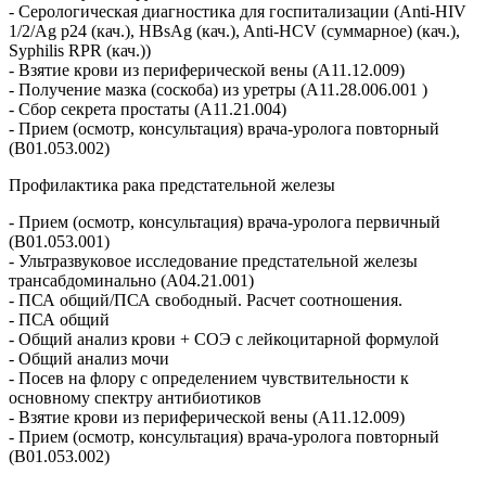
- Серологическая диагностика для госпитализации (Anti-HIV
1/2/Ag p24 (кач.), HBsAg (кач.), Anti-HCV (суммарное) (кач.),
Syphilis RPR (кач.))
- Взятие крови из периферической вены (A11.12.009)
- Получение мазка (соскоба) из уретры (A11.28.006.001 )
- Сбор секрета простаты (A11.21.004)
- Прием (осмотр, консультация) врача-уролога повторный
(B01.053.002)
Профилактика рака предстательной железы
- Прием (осмотр, консультация) врача-уролога первичный
(B01.053.001)
- Ультразвуковое исследование предстательной железы
трансабдоминально (A04.21.001)
- ПСА общий/ПСА свободный. Расчет соотношения.
- ПСА общий
- Общий анализ крови + СОЭ с лейкоцитарной формулой
- Общий анализ мочи
- Посев нa флору c определением чувствительности к
основному спектру антибиотиков
- Взятие крови из периферической вены (A11.12.009)
- Прием (осмотр, консультация) врача-уролога повторный
(B01.053.002)