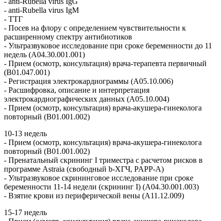
- anti-Rubella virus IgG
- anti-Rubella virus IgM
- ТТГ
- Посев нa флору c определением чувствительности к
расширенному спектру антибиотиков
- Ультразвуковое исследование при сроке беременности до 11
недель (А04.30.001.001)
- Прием (осмотр, консультация) врача-терапевта первичный
(B01.047.001)
- Регистрация электрокардиограммы (A05.10.006)
- Расшифровка, описание и интерпретация
электрокардиографических данных (A05.10.004)
- Прием (осмотр, консультация) врача-акушера-гинеколога
повторный (B01.001.002)
10-13 недель
- Прием (осмотр, консультация) врача-акушера-гинеколога
повторный (B01.001.002)
- Пренатальный скрининг I триместра с расчетом рисков в
программе Astraia (свободный b-ХГЧ, PAPP-A)
- Ультразвуковое скрининговое исследование при сроке
беременности 11-14 недели (скрининг I) (А04.30.001.003)
- Взятие крови из периферической вены (A11.12.009)
15-17 недель