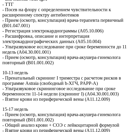
- ТТГ
- Посев нa флору c определением чувствительности к
расширенному спектру антибиотиков
- Прием (осмотр, консультация) врача-терапевта первичный
(B01.047.001)
- Регистрация электрокардиограммы (A05.10.006)
- Расшифровка, описание и интерпретация
электрокардиографических данных (A05.10.004)
- Ультразвуковое исследование при сроке беременности до 11
недель (А04.30.001.001)
- Прием (осмотр, консультация) врача-акушера-гинеколога
повторный (B01.001.002)
10-13 недель
- Пренатальный скрининг I триместра с расчетом рисков в
программе Astraia (свободный b-ХГЧ, PAPP-A)
- Ультразвуковое скрининговое исследование при сроке
беременности 11-14 недели (скрининг I) (А04.30.001.003)
- Взятие крови из периферической вены (A11.12.009)
15-17 недель
- Прием (осмотр, консультация) врача-акушера-гинеколога
повторный (B01.001.002)
- Общий анализ крови + СОЭ с лейкоцитарной формулой
- Взятие крови из периферической вены (A11.12.009)