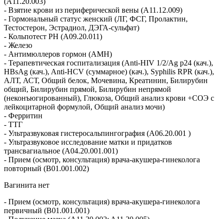
(A11.20.003)
- Взятие крови из периферической вены (A11.12.009)
- Гормональный статус женский (ЛГ, ФСГ, Пролактин,
Тестостерон, Эстрадиол, ДЭГА-сульфат)
- Кольпотест PH (A09.20.011)
- Железо
- Антимюллеров гормон (АМH)
- Терапевтическая госпитализация (Anti-HIV 1/2/Ag p24 (кач.),
HBsAg (кач.), Anti-HCV (суммарное) (кач.), Syphilis RPR (кач.),
АЛТ, АСТ, Общий белок, Мочевина, Креатинин, Билирубин
общий, Билирубин прямой, Билирубин непрямой
(неконъюгированный), Глюкоза, Общий анализ крови +СОЭ с
лейкоцитарной формулой, Общий анализ мочи)
- Ферритин
- ТТГ
- Ультразвуковая гистеросальпингография (A06.20.001 )
- Ультразвуковое исследование матки и придатков
трансвагиальное (A04.20.001.001)
- Прием (осмотр, консультация) врача-акушера-гинеколога
повторный (B01.001.002)
Вагинита нет
- Прием (осмотр, консультация) врача-акушера-гинеколога
первичный (B01.001.001)