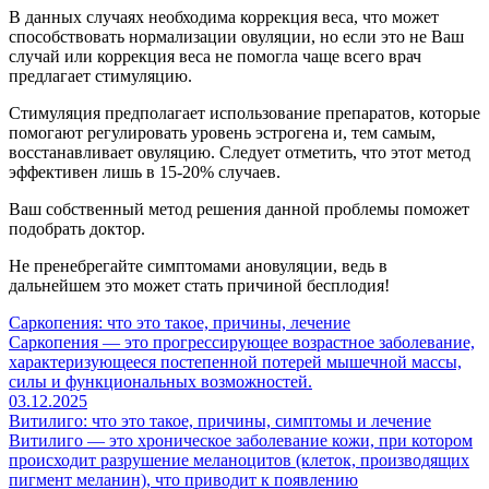
В данных случаях необходима коррекция веса, что может
способствовать нормализации овуляции, но если это не Ваш
случай или коррекция веса не помогла чаще всего врач
предлагает стимуляцию.
Стимуляция предполагает использование препаратов, которые
помогают регулировать уровень эстрогена и, тем самым,
восстанавливает овуляцию. Следует отметить, что этот метод
эффективен лишь в 15-20% случаев.
Ваш собственный метод решения данной проблемы поможет
подобрать доктор.
Не пренебрегайте симптомами ановуляции, ведь в
дальнейшем это может стать причиной бесплодия!
Саркопения: что это такое, причины, лечение
Саркопения — это прогрессирующее возрастное заболевание,
характеризующееся постепенной потерей мышечной массы,
силы и функциональных возможностей.
03.12.2025
Витилиго: что это такое, причины, симптомы и лечение
Витилиго — это хроническое заболевание кожи, при котором
происходит разрушение меланоцитов (клеток, производящих
пигмент меланин), что приводит к появлению