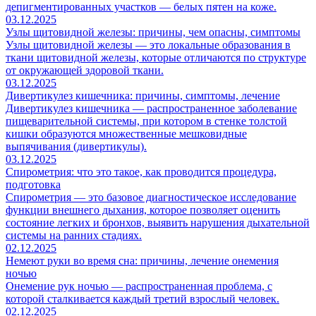
депигментированных участков — белых пятен на коже.
03.12.2025
Узлы щитовидной железы: причины, чем опасны, симптомы
Узлы щитовидной железы — это локальные образования в
ткани щитовидной железы, которые отличаются по структуре
от окружающей здоровой ткани.
03.12.2025
Дивертикулез кишечника: причины, симптомы, лечение
Дивертикулез кишечника — распространенное заболевание
пищеварительной системы, при котором в стенке толстой
кишки образуются множественные мешковидные
выпячивания (дивертикулы).
03.12.2025
Спирометрия: что это такое, как проводится процедура,
подготовка
Спирометрия — это базовое диагностическое исследование
функции внешнего дыхания, которое позволяет оценить
состояние легких и бронхов, выявить нарушения дыхательной
системы на ранних стадиях.
02.12.2025
Немеют руки во время сна: причины, лечение онемения
ночью
Онемение рук ночью — распространенная проблема, с
которой сталкивается каждый третий взрослый человек.
02.12.2025