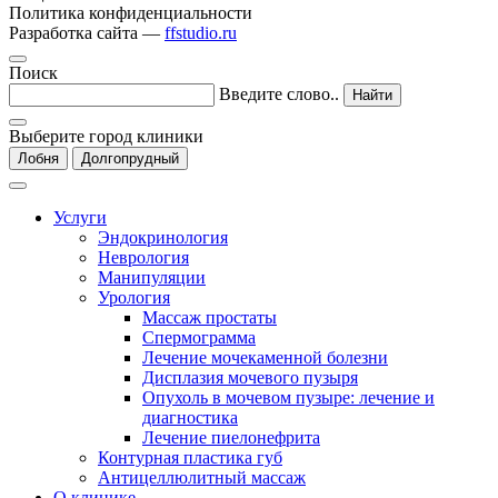
Политика конфиденциальности
Разработка сайта —
ffstudio.ru
Поиск
Введите слово..
Найти
Выберите город клиники
Лобня
Долгопрудный
Услуги
Эндокринология
Неврология
Манипуляции
Урология
Массаж простаты
Спермограмма
Лечение мочекаменной болезни
Дисплазия мочевого пузыря
Опухоль в мочевом пузыре: лечение и
диагностика
Лечение пиелонефрита
Контурная пластика губ
Антицеллюлитный массаж
О клинике