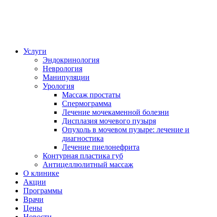
Услуги
Эндокринология
Неврология
Манипуляции
Урология
Массаж простаты
Спермограмма
Лечение мочекаменной болезни
Дисплазия мочевого пузыря
Опухоль в мочевом пузыре: лечение и
диагностика
Лечение пиелонефрита
Контурная пластика губ
Антицеллюлитный массаж
О клинике
Акции
Программы
Врачи
Цены
Новости