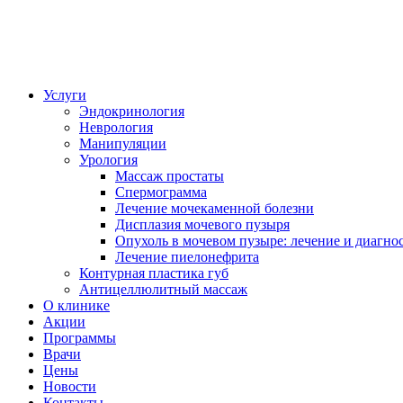
Услуги
Эндокринология
Неврология
Манипуляции
Урология
Массаж простаты
Спермограмма
Лечение мочекаменной болезни
Дисплазия мочевого пузыря
Опухоль в мочевом пузыре: лечение и диагно
Лечение пиелонефрита
Контурная пластика губ
Антицеллюлитный массаж
О клинике
Акции
Программы
Врачи
Цены
Новости
Контакты