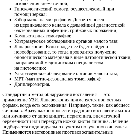
исключения внематочной;
Гинекологический осмотр, осуществляемый при
помощи зеркал;
Забор мазка на микрофлору. Делается посев
из цервикального канала с дальнейшей диагностикой
бактериальных инфекций, грибковых поражений;
Компьютерная томография;
Ультразвуковое обследование органов малого таза;
Лапароскопия. Если в ходе нее будет найдено
новообразование, то тогда проводится получение
биологического материала в виде патологической ткани,
направляемой медицинским специалистом
на гистологию;
Ультразвуковое обследование органов малого таза;
МРТ (магнитно-резонансная томография);
Допплерометрия.
Стандартный метод обнаружения воспаления — это
применение УЗИ. Лапароскопия применяется при острых
формах, когда есть осложнения. Например, такие, как абсцесс
яичников. Врачу важно провести градацию воспаления матки
или яичников от аппендицита, перитонита, внематочной
беременности или перекрута ножки кисты яичника. Лечение
подбирается индивидуально с учетом полученного анамнеза.
Применяются нестероидные противовоспалительные