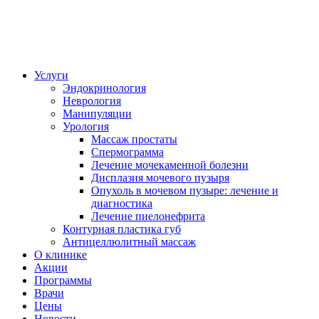
Услуги
Эндокринология
Неврология
Манипуляции
Урология
Массаж простаты
Спермограмма
Лечение мочекаменной болезни
Дисплазия мочевого пузыря
Опухоль в мочевом пузыре: лечение и
диагностика
Лечение пиелонефрита
Контурная пластика губ
Антицеллюлитный массаж
О клинике
Акции
Программы
Врачи
Цены
Новости