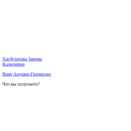
Хасбулатова Зарема
Калычевна
Врач Акушер-Гинеколог
Что вы получаете?