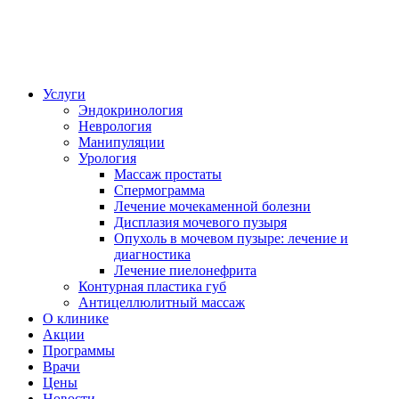
Услуги
Эндокринология
Неврология
Манипуляции
Урология
Массаж простаты
Спермограмма
Лечение мочекаменной болезни
Дисплазия мочевого пузыря
Опухоль в мочевом пузыре: лечение и
диагностика
Лечение пиелонефрита
Контурная пластика губ
Антицеллюлитный массаж
О клинике
Акции
Программы
Врачи
Цены
Новости